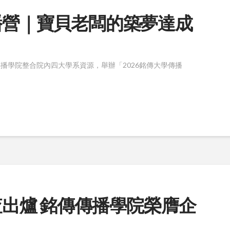
傳播營｜寶貝老闆的築夢達成
播學院整合院內四大學系資源，舉辦「2026銘傳大學傳播
查出爐 銘傳傳播學院榮膺企