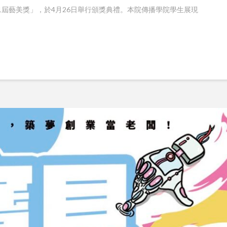
1屆藝美獎」，於4月26日舉行頒獎典禮。本院傳播學院學生展現