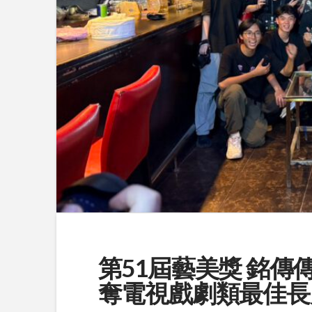
第51屆藝美獎 銘
奪電視戲劇類最佳長