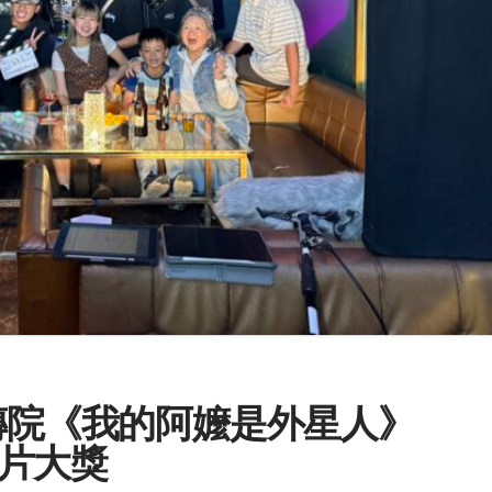
傳傳院《我的阿嬤是外星人》
片大獎