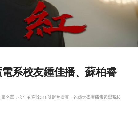
傳廣電系校友鍾佳播、蘇柏睿
曉入圍名單，今年有高達318部影片參賽，銘傳大學廣播電視學系校