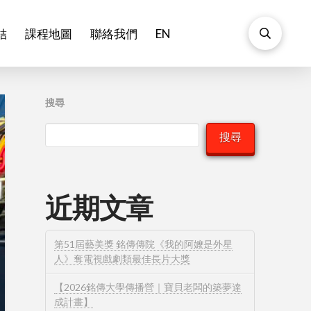
結
課程地圖
聯絡我們
EN
搜尋
搜尋
近期文章
第51屆藝美獎 銘傳傳院《我的阿嬤是外星
人》奪電視戲劇類最佳長片大獎
【2026銘傳大學傳播營｜寶貝老闆的築夢達
成計畫】