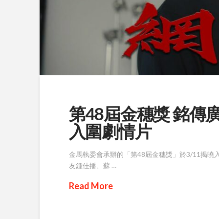
第48屆金穗獎 銘
入圍劇情片
金馬執委會承辦的「第48屆金穗獎」於3/11揭
友鍾佳播、蘇 …
Read More