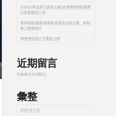
2026大學品牌力調查出爐 銘傳傳播學院榮膺
企業最愛前三強
第48屆金穗獎 銘傳廣電系校友鍾佳播、蘇柏
睿入圍劇情片
傳播學院簡介手冊新公開
近期留言
尚無留言可供顯示。
彙整
2026 年 5 月