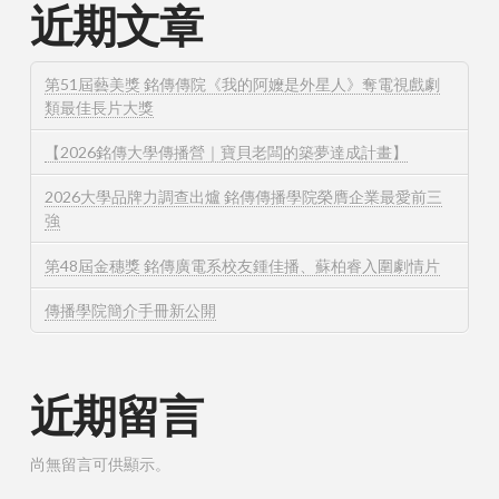
近期文章
第51屆藝美獎 銘傳傳院《我的阿嬤是外星人》奪電視戲劇
類最佳長片大獎
【2026銘傳大學傳播營｜寶貝老闆的築夢達成計畫】
2026大學品牌力調查出爐 銘傳傳播學院榮膺企業最愛前三
強
第48屆金穗獎 銘傳廣電系校友鍾佳播、蘇柏睿入圍劇情片
傳播學院簡介手冊新公開
近期留言
尚無留言可供顯示。