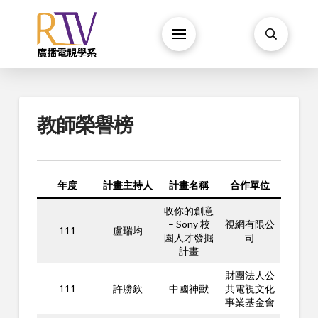
教師榮譽榜
年度
計畫主持人
計畫名稱
合作單位
收你的創意
– Sony 校
視網有限公
111
盧瑞均
園人才發掘
司
計畫
財團法人公
111
許勝欽
中國神獸
共電視文化
事業基金會