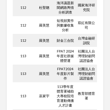
海洋議題新
國家海洋研
112
杜聖聰
聞網路輿情
究院
分析調查
短視頻實作
双紅有限公
112
羅美慧
與數據收集
司
分析
台灣金融研
112
羅美慧
財金三合院
訓院
FPAT 2024
社團法人台
113
羅美慧
年度社群媒
灣理財顧問
體營運
認證協會
FPAT2024
社團法人台
113
羅美慧
年度影片製
灣理財顧問
作
認證協會
113學年度
體育署補助
教育部體育
113
巫家宇
大專校院培
署
育運動傳播
人才計畫