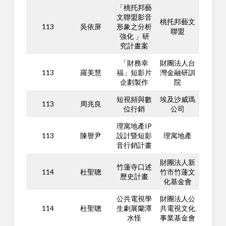
「桃托邦藝
文聯盟影音
桃托邦藝文
113
吳依屏
形象之分析
聯盟
強化 」研
究計畫案
「財務幸
財團法人台
113
羅美慧
福」短影片
灣金融研訓
企劃製作
院
短視頻與數
埃及沙威瑪
113
周兆良
位行銷
公司
理寓地產IP
113
陳譽尹
設計暨短影
理寓地產
音行銷計畫
財團法人新
竹蓮寺口述
114
杜聖聰
竹市竹蓮文
歷史計畫
化基金會
公共電視學
財團法人公
114
杜聖聰
生劇展蘭潭
共電視文化
水怪
事業基金會