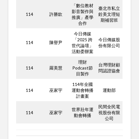
「數位教材
臺北市私立
影音製作與
114
許勝欽
銓美文理短
推廣」產學
期補習班
合作
今日傳媒
「2025 跨
今日傳媒股
114
陳譽尹
世代論壇」
份有限公司
活動委辦案
理財
台灣理財顧
114
羅美慧
Podcast節
問認證協會
目製作
114年全國
114
巫家宇
運動會轉播
運動部
計畫案
民間全民電
世界壯年運
114
巫家宇
視股份有限
動會轉播
公司