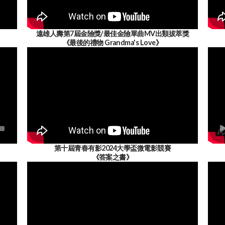
遠雄人壽第7屆金險獎/最佳金險單曲MV出類拔萃獎
《最後的禮物 Grandma's Love》
第十屆青春有影2024大學盃微電影競賽
《答案之書》