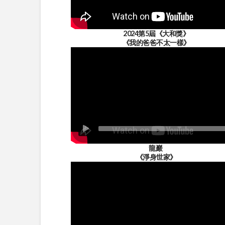
2024第5屆《大和獎》
《我的爸爸不太一樣》
龍巖
《淨身世家》