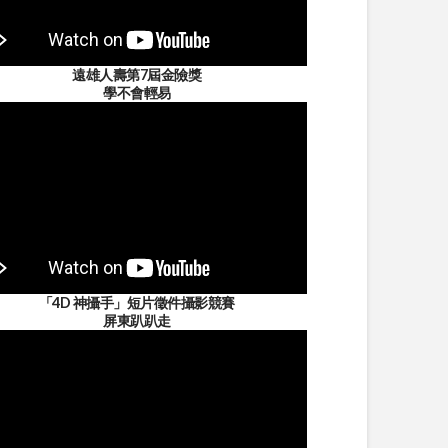
遠雄人壽第7屆金險獎
學不會輕易
「4D 神攝手」短片徵件攝影競賽
屏東趴趴走