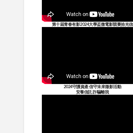
第十屆青春有影2024大學盃微電影競賽拾光信
2024守護資產 信守未來徵影活動
安養信託 詐騙離我