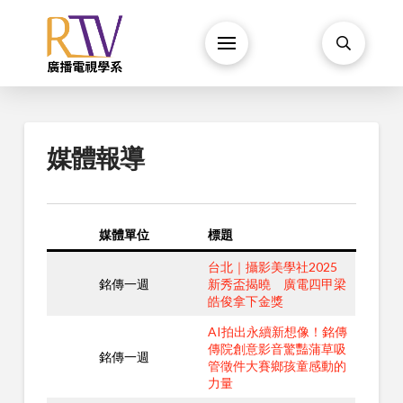
媒體報導
媒體單位
標題
台北｜攝影美學社2025
銘傳一週
新秀盃揭曉 廣電四甲梁
皓俊拿下金獎
AI拍出永續新想像！銘傳
傳院創意影音驚豔蒲草吸
銘傳一週
管徵件大賽鄉孩童感動的
力量