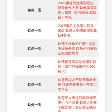
2025麥味登微電影暨短
影音創作大賽 銘傳廣電系
銘傳一週
奪人氣獎《阿龍的金海當
鋪》奪銀
2025李昂文學第六屆微
銘傳一週
電影 銘傳大學傳播學院囊
括4獎項
銘傳大學ROTC學生返高
銘傳一週
中經驗分享 以身作則推動
全民國防教育
銘傳廣電系梁皓俊攝影個
銘傳一週
展《城市與城市内的100
種人》
林慧瑛校友帶領警廣敲金
銘傳一週
鐘 許媛惠校友獲少年節目
獎肯定
教育部大專校院職涯輔導
學生心得競賽 銘傳大學奪
銘傳一週
下圖文類．影音類全國冠
軍