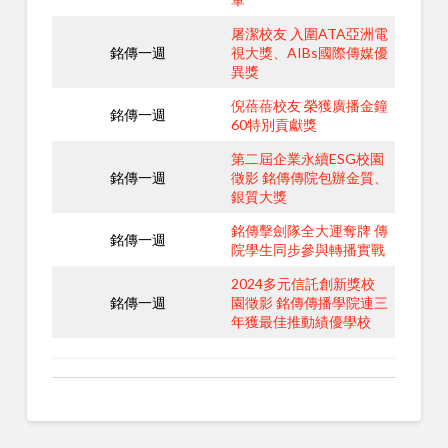
屠潔校友 入圍ATA亞洲電
銘傳一週
視大獎、AIBs國際傳媒優
異獎
倪蓓蓓校友 榮獲廣播金鐘
銘傳一週
60特別貢獻獎
第二屆企業永續ESG校園
銘傳一週
徵影 銘傳傳院包辦金質、
銀質大獎
銘傳擊劍隊全大運奪牌 傳
銘傳一週
院學生同步參與轉播實戰
2024多元信託創新獎校
銘傳一週
園徵影 銘傳傳播學院連三
年獲最佳推動績優學校