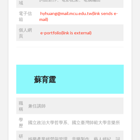
域
電子信
hyhuang@mail.mcu.edu.tw(link sends e-
箱
mail)
個人網
e-portfolio(link is external)
頁
蘇育霆
職
兼任講師
稱
學
國立政治大學哲學系、國立臺灣師範大學音樂所
歷
研
娛樂產業經營與管理、音樂製作、藝人經紀、詞