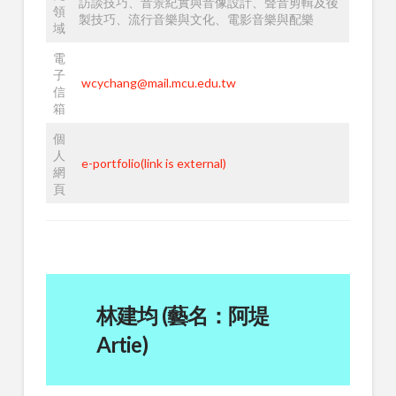
訪談技巧、音景紀實與音像設計、聲音剪輯及後
領
製技巧、流行音樂與文化、電影音樂與配樂
域
電
子
wcychang@mail.mcu.edu.tw
信
箱
個
人
e-portfolio(link is external)
網
頁
林建均
(藝名：阿堤
Artie)