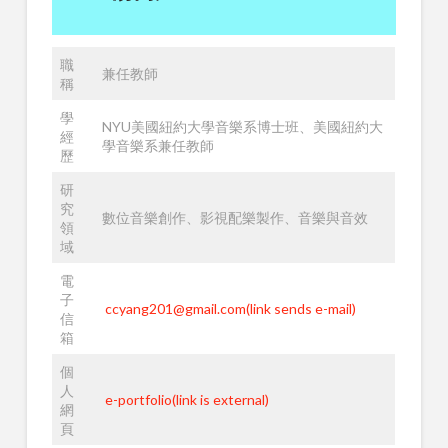
職
兼任教師
稱
學
NYU美國紐約大學音樂系博士班、美國紐約大
經
學音樂系兼任教師
歷
研
究
數位音樂創作、影視配樂製作、音樂與音效
領
域
電
子
ccyang201@gmail.com(link sends e-mail)
信
箱
個
人
e-portfolio(link is external)
網
頁