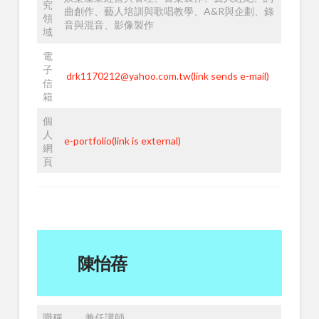
究
曲創作、藝人培訓與歌唱教學、A&R與企劃、錄
領
音與混音、影像製作
域
電
子
drk1170212@yahoo.com.tw(link sends e-mail)
信
箱
個
人
e-portfolio(link is external)
網
頁
陳怡蓓
職稱
兼任講師