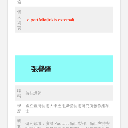
箱
個
人
e-portfolio(link is external)
網
頁
張譽鐘
職
兼任講師
稱
學
國立臺灣藝術大學應用媒體藝術研究所創作組碩
歷
士
研
研究領域：廣播 Podcast 節目製作、節目主持與
究