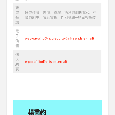
研
究
研究領域：表演、導演、西洋戲劇現當代、中
領
國戲劇史、電影賞析、性別議題─酷兒與扮裝
域
電
子
waywaywho@hcu.edu.tw(link sends e-mail)
信
箱
個
人
e-portfolio(link is external)
網
頁
楊喬鈞