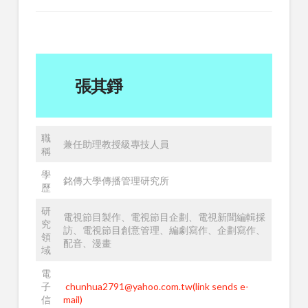
張其錚
職
兼任助理教授級專技人員
稱
學
銘傳大學傳播管理研究所
歷
研
電視節目製作、電視節目企劃、電視新聞編輯採
究
訪、電視節目創意管理、編劇寫作、企劃寫作、
領
配音、漫畫
域
電
子
chunhua2791@yahoo.com.tw(link sends e-
信
mail)